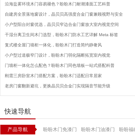
沿海盐雾环境木门容易褪色？盼盼木门耐潮漆面工艺科普
自建房全景落地窗设计，晶贝贝高强度合金门窗兼顾视野与安全
小户型阳台封窗优选，晶贝贝窄边合金门窗放大室内视觉空间
干湿分离卫生间木门选型，盼盼木门防水工艺详解 Meta 标签
复式楼全屋门墙柜一体化，盼盼木门打造简约静奢风
小户型过道极窄门设计，盼盼木门弱化隔断拓宽室内视觉
门墙柜一体化怎么配色？盼盼木门同色墙板一站式搭配科普
刚需三房卧室木门搭配方案，盼盼木门适配日常居家
老房门窗翻新避坑，更换晶贝贝合金门实现隔音节能升级
快速导航
产品导航
盼盼木门免漆门
盼盼木门油漆门
盼盼福