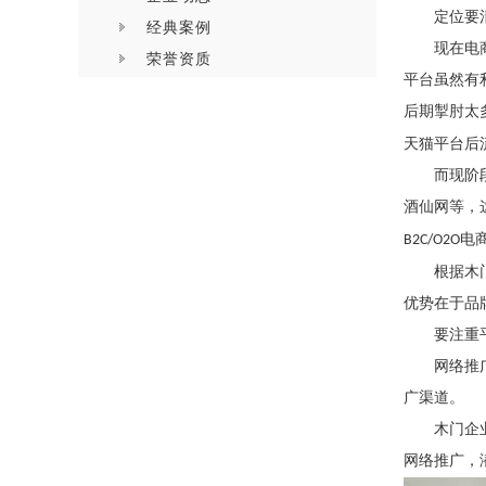
定位要
经典案例
现在电
荣誉资质
平台虽然有
后期掣肘太
天猫平台后
而现阶
酒仙网等，
电
B2C/O2O
根据木
优势在于品
要注重
网络推
广渠道。
木门企
网络推广，