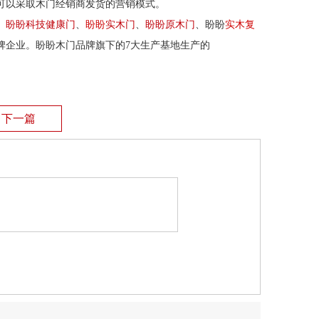
可以采取木门经销商发货的营销模式。
、
盼盼科技健康门
、
盼盼
实木门
、
盼盼原木门
、盼盼
实木复
牌企业。盼盼木门品牌旗下的7大生产基地生产的
下一篇