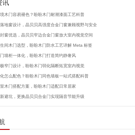
资讯
境木门容易褪色？盼盼木门耐潮漆面工艺科普
落地窗设计，晶贝贝高强度合金门窗兼顾视野与安全
封窗优选，晶贝贝窄边合金门窗放大室内视觉空间
生间木门选型，盼盼木门防水工艺详解 Meta 标签
门墙柜一体化，盼盼木门打造简约静奢风
极窄门设计，盼盼木门弱化隔断拓宽室内视觉
化怎么配色？盼盼木门同色墙板一站式搭配科普
室木门搭配方案，盼盼木门适配日常居家
新避坑，更换晶贝贝合金门实现隔音节能升级
航