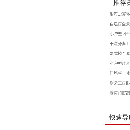
推荐
沿海盐雾环
自建房全景
小户型阳台
干湿分离卫
复式楼全屋
小户型过道
门墙柜一体
刚需三房卧
老房门窗翻
快速导