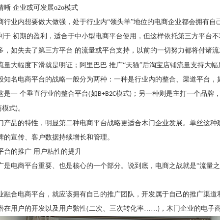
清晰
企业或可发展
o2o
模式
商行业内想要做大做强，处于行业内
“领头羊”地位的电商企业都会拥有
利于 初期的盈利，适合于中小型电商平台使用，但这样依托第三方平台
多，如失去了第三方平台 的流量或平台支持，以前的一切努力都将付诸流
流量大幅度下滑就是明证；阿里巴巴 推广“天猫”后淘宝店铺流量支持大
段知名电商平台的战略一般分为两种：一种是行业内的整合、渠道平台，
这是一
个垂直行业的整合平台
(
如
模式
；另一种则是主打一个品牌
B+B2C
)
商模式
。
)
门产品的特性，明显第二种电商平台战略更适合木门企业发展。单丝这种
牌的宣传、客户数据持续增长和管理。
平台的推广
用户粘性的提升
广是电商平台重要、也是核心的一个部分。说到底，电商之战就是
“流量
业融合电商平台，就应该拥有自己的推广团队，开发属于自己的推广渠道
潜在用户的开发以及用户黏性
(
二次、三次转化率……
，木门企业的电子
)