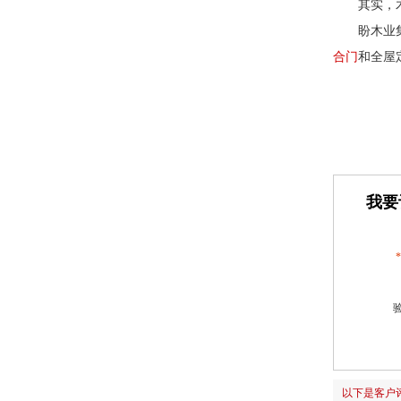
其实，
盼木业
合门
和全屋
我要
*
以下是客户