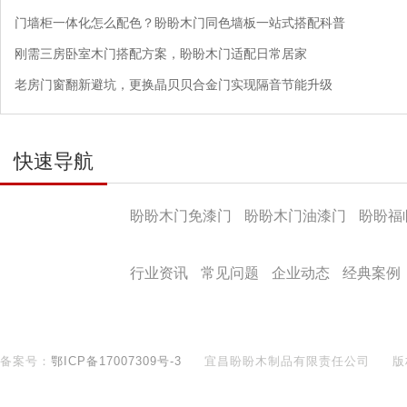
门墙柜一体化怎么配色？盼盼木门同色墙板一站式搭配科普
刚需三房卧室木门搭配方案，盼盼木门适配日常居家
老房门窗翻新避坑，更换晶贝贝合金门实现隔音节能升级
快速导航
产品导航
盼盼木门免漆门
盼盼木门油漆门
盼盼福
盼盼文化
行业资讯
常见问题
企业动态
经典案例
备案号：
鄂ICP备17007309号-3
宜昌盼盼木制品有限责任公司
版
400-890-8281