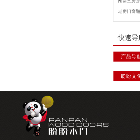
刚需三房卧
老房门窗翻
快速导
产品导
盼盼文