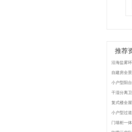
JB25-02 晶贝贝锁具
JB25-01 晶贝贝锁具
推荐
沿海盐雾环
自建房全景
小户型阳台
干湿分离卫
复式楼全屋
小户型过道
门墙柜一体