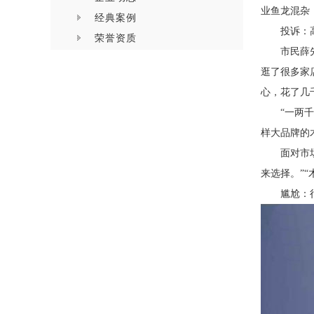
业鱼龙混杂
经典案例
投诉：
荣誉资质
市民薛
逛了很多家
心，花了几
“一两
样大品牌的
面对市
来选择。”
尴尬：