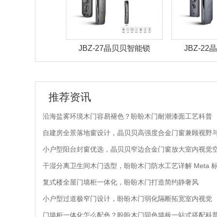
28晶贝贝智能锁
JBZ-27晶贝贝智能锁
JBZ-2
推荐资讯
沿海盐雾环境木门容易褪色？盼盼木门耐潮漆面工艺科普
自建房全景落地窗设计，晶贝贝高强度合金门窗兼顾视野
小户型阳台封窗优选，晶贝贝窄边合金门窗放大室内视觉
干湿分离卫生间木门选型，盼盼木门防水工艺详解 Meta 
复式楼全屋门墙柜一体化，盼盼木门打造简约静奢风
小户型过道极窄门设计，盼盼木门弱化隔断拓宽室内视觉
门墙柜一体化怎么配色？盼盼木门同色墙板一站式搭配科