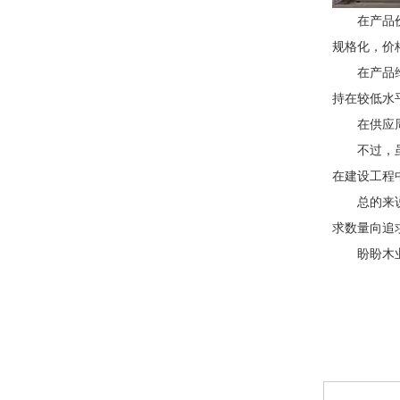
在产品
规格化，价
在产品
持在较低水
在供应
不过，
在建设工程
总的来
求数量向追
盼盼木