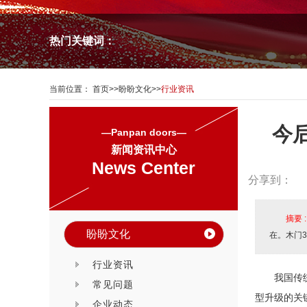
热门关键词：
当前位置：
首页
>>
盼盼文化
>>
行业资讯
今
—Panpan doors—
新闻资讯中心
News Center
分享到：
摘要 
盼盼文化
在。木门
行业资讯
我国传
常见问题
型升级的关
企业动态