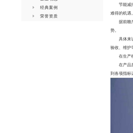
节能减
经典案例
难得的机遇
荣誉资质
据前瞻
势。
具体来
验收、维护
在生产
在产品
到各项指标