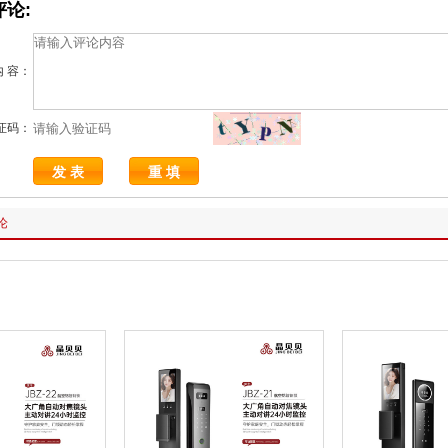
论:
内 容：
证码：
论