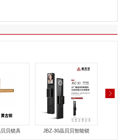
 晶贝贝锁具
JBZ-30晶贝贝智能锁
JBZ-29晶