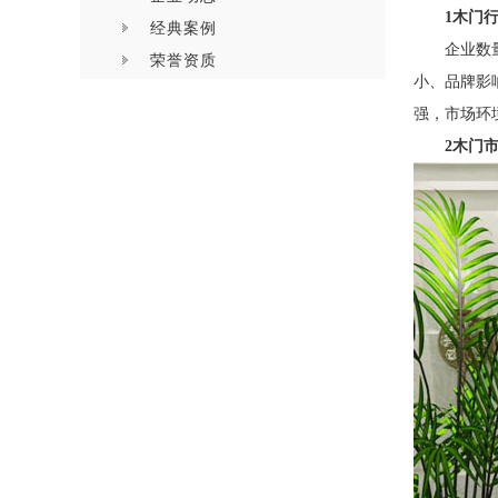
1
木门
经典案例
企业数
荣誉资质
小、品牌影
强，市场环
2
木门