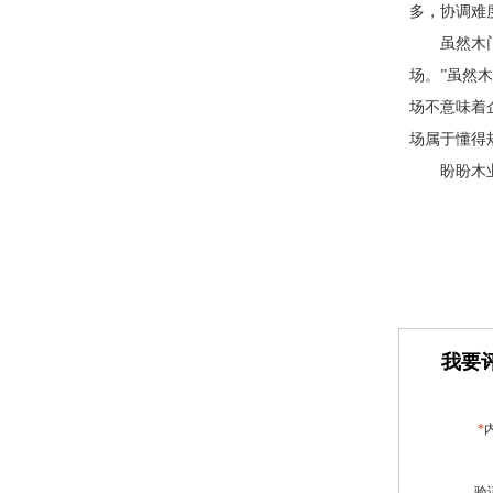
多，协调难
虽然木
场。”虽然
场不意味着
场属于懂得
盼盼木
我要评
*
验