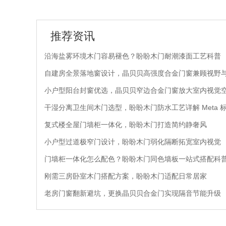
推荐资讯
沿海盐雾环境木门容易褪色？盼盼木门耐潮漆面工艺科普
自建房全景落地窗设计，晶贝贝高强度合金门窗兼顾视野
小户型阳台封窗优选，晶贝贝窄边合金门窗放大室内视觉
干湿分离卫生间木门选型，盼盼木门防水工艺详解 Meta 
复式楼全屋门墙柜一体化，盼盼木门打造简约静奢风
小户型过道极窄门设计，盼盼木门弱化隔断拓宽室内视觉
门墙柜一体化怎么配色？盼盼木门同色墙板一站式搭配科
刚需三房卧室木门搭配方案，盼盼木门适配日常居家
老房门窗翻新避坑，更换晶贝贝合金门实现隔音节能升级