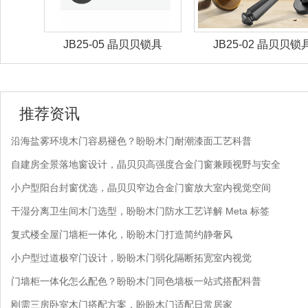
锁具
JB25-02 晶贝贝锁具
JB25-01 晶贝贝锁
推荐资讯
沿海盐雾环境木门容易褪色？盼盼木门耐潮漆面工艺科普
自建房全景落地窗设计，晶贝贝高强度合金门窗兼顾视野与安全
小户型阳台封窗优选，晶贝贝窄边合金门窗放大室内视觉空间
干湿分离卫生间木门选型，盼盼木门防水工艺详解 Meta 标签
复式楼全屋门墙柜一体化，盼盼木门打造简约静奢风
小户型过道极窄门设计，盼盼木门弱化隔断拓宽室内视觉
门墙柜一体化怎么配色？盼盼木门同色墙板一站式搭配科普
刚需三房卧室木门搭配方案，盼盼木门适配日常居家