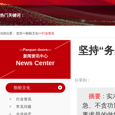
热门关键词：
当前位置：
首页
>>
盼盼文化
>>
行业资讯
坚持“
—Panpan doors—
新闻资讯中心
News Center
分享到：
盼盼文化
摘要 :
实
行业资讯
急、不贪功
常见问题
事求是的做
企业动态