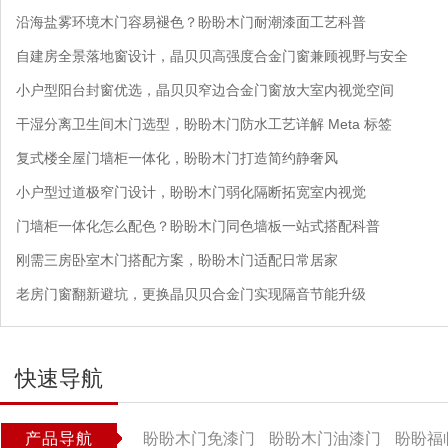
沿海盐雾环境木门容易褪色？盼盼木门耐潮漆面工艺科普
自建房全景落地窗设计，晶贝贝高强度合金门窗兼顾视野与安全
小户型阳台封窗优选，晶贝贝窄边合金门窗放大室内视觉空间
干湿分离卫生间木门选型，盼盼木门防水工艺详解 Meta 标签
复式楼全屋门墙柜一体化，盼盼木门打造简约静奢风
小户型过道极窄门设计，盼盼木门弱化隔断拓宽室内视觉
门墙柜一体化怎么配色？盼盼木门同色墙板一站式搭配科普
刚需三房卧室木门搭配方案，盼盼木门适配日常居家
老房门窗翻新避坑，更换晶贝贝合金门实现隔音节能升级
快速导航
产品导航
盼盼木门免漆门
盼盼木门油漆门
盼盼福