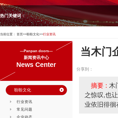
热门关键词：
当前位置：
首页
>>
盼盼文化
>>
行业资讯
当木门
—Panpan doors—
新闻资讯中心
News Center
分享到：
摘要 :
木
盼盼文化
之惊叹,也
行业资讯
业依旧徘徊
常见问题
企业动态