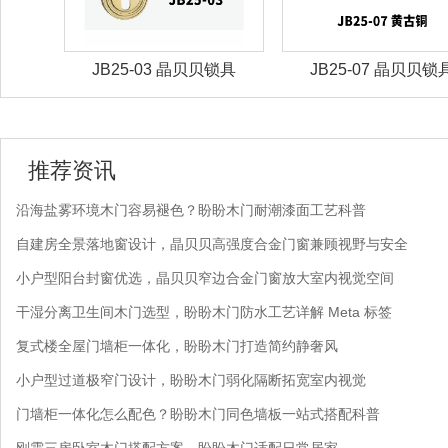
锁具
JB25-03 晶贝贝锁具
JB25-07 晶贝贝锁
推荐资讯
沿海盐雾环境木门容易褪色？盼盼木门耐潮漆面工艺科普
自建房全景落地窗设计，晶贝贝高强度合金门窗兼顾视野与安全
小户型阳台封窗优选，晶贝贝窄边合金门窗放大室内视觉空间
干湿分离卫生间木门选型，盼盼木门防水工艺详解 Meta 标签
复式楼全屋门墙柜一体化，盼盼木门打造简约静奢风
小户型过道极窄门设计，盼盼木门弱化隔断拓宽室内视觉
门墙柜一体化怎么配色？盼盼木门同色墙板一站式搭配科普