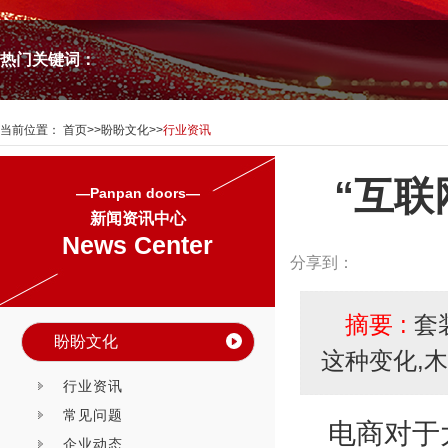
热门关键词：
当前位置：
首页
>>
盼盼文化
>>
行业资讯
“互联
—Panpan doors—
新闻资讯中心
News Center
分享到：
摘要 :
套
盼盼文化
这种变化,
行业资讯
常见问题
电商对于
企业动态