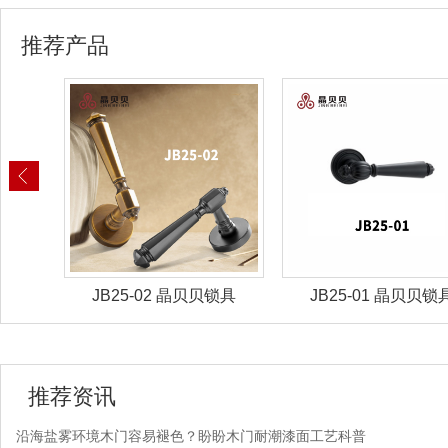
推荐产品
锁具
JB25-02 晶贝贝锁具
JB25-01 晶贝贝锁
推荐资讯
沿海盐雾环境木门容易褪色？盼盼木门耐潮漆面工艺科普