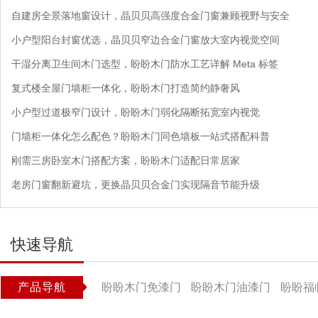
自建房全景落地窗设计，晶贝贝高强度合金门窗兼顾视野与安全
小户型阳台封窗优选，晶贝贝窄边合金门窗放大室内视觉空间
干湿分离卫生间木门选型，盼盼木门防水工艺详解 Meta 标签
复式楼全屋门墙柜一体化，盼盼木门打造简约静奢风
小户型过道极窄门设计，盼盼木门弱化隔断拓宽室内视觉
门墙柜一体化怎么配色？盼盼木门同色墙板一站式搭配科普
刚需三房卧室木门搭配方案，盼盼木门适配日常居家
老房门窗翻新避坑，更换晶贝贝合金门实现隔音节能升级
快速导航
产品导航
盼盼木门免漆门
盼盼木门油漆门
盼盼福