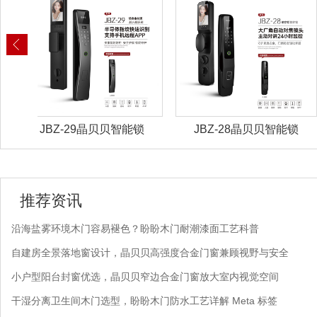
能锁
JBZ-28晶贝贝智能锁
JBZ-27晶贝贝智能
推荐资讯
沿海盐雾环境木门容易褪色？盼盼木门耐潮漆面工艺科普
自建房全景落地窗设计，晶贝贝高强度合金门窗兼顾视野与安全
小户型阳台封窗优选，晶贝贝窄边合金门窗放大室内视觉空间
干湿分离卫生间木门选型，盼盼木门防水工艺详解 Meta 标签