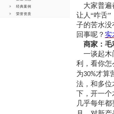
大家普遍
经典案例
让人
“咋舌
荣誉资质
子的苦水没
回事呢？
实
商家：毛
一谈起木
利，看你怎
为
才算
30%
法，和多位
下，开一个
几乎每年都
月，对新产