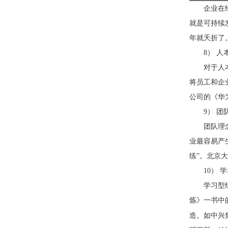
企业在
就是可持续
年就夭折了
8
） 人
对于人
将员工和企
公司的《华
9
） 团
团队理
业最容易产
练”。北京
10
） 
学习型
炼》一书中
造。如中兴