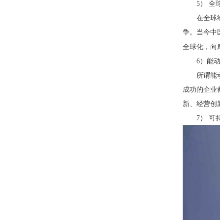
5
） 全
在全球
争。当今中
全球化，向
6
）能
所谓能
成功的企业
新、经营创
7
） 可