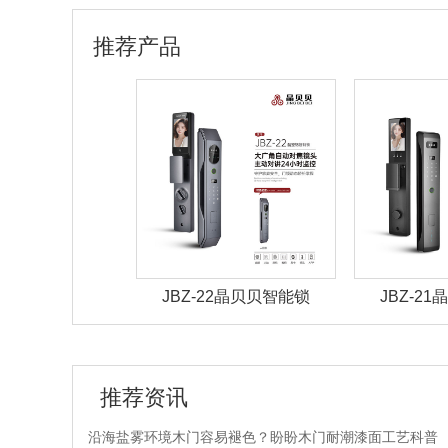
推荐产品
27晶贝贝智能锁
JBZ-22晶贝贝智能锁
JBZ-2
推荐资讯
沿海盐雾环境木门容易褪色？盼盼木门耐潮漆面工艺科普