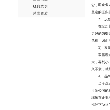
念，即企业
经典案例
奠定的坚实
荣誉资质
2
） 反
在变幻
更好的防御
危机；因而
3
） 双
双赢理
大，客利小
久不衰，就
4
） 品
当今企
可乐公司的
瑞敏在企业
指导下做到