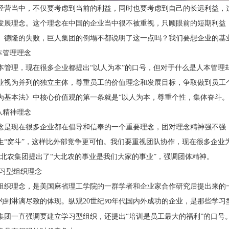
经营当中，不仅要考虑到当前的利益，同时也要考虑到自己的长远利益，
发展理念。这个理念在中国的企业当中很不被重视，只顾眼前的短期利益
。德隆的失败，巨人集团的倒塌不都说明了这一点吗？我们要想企业的基
本管理理念
本管理，现在很多企业都提出
“以人为本”的口号，但对于什么是人本管
业视为并列的独立主体，尊重员工的价值理念和发展目标，争取做到员工个
为基本法》中核心价值观的第一条就是“以人为本，尊重个性，集体奋斗。
队精神理念
念是现在很多企业都在倡导和信奉的一个重要理念，团对理念精神强不强
生
“窝斗”，这样比外部竞争更可怕。我们要重视团队协作，现在很多企业
大北农集团提出了“大北农的事业是我们大家的事业”，强调团体精神。
学习型组织理念
组织理念，是美国麻省理工学院的一群学者和企业家合作研究后提出来的
的到淋漓尽致的体现。纵观
20
世纪
年代国内外成功的企业，是那些学习
90
集团一直强调要建立学习型组织，还提出“培训是员工最大的福利”的口号