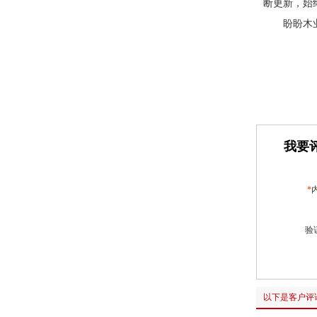
断更新，始
盼盼木
我要评
*
验
以下是客户评