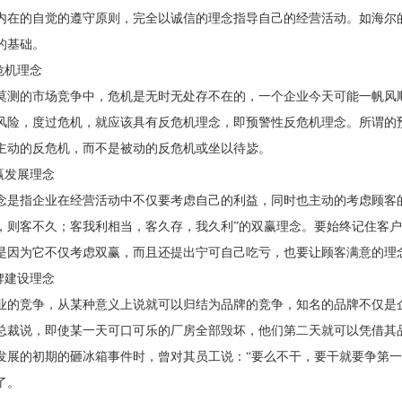
内在的自觉的遵守原则，完全以诚信的理念指导自己的经营活动。如海尔的
的基础。
危机理念
莫测的市场竞争中，危机是无时无处存不在的，一个企业今天可能一帆风
风险，度过危机，就应该具有反危机理念，即预警性反危机理念。所谓的
主动的反危机，而不是被动的反危机或坐以待毖。
赢发展理念
念是指企业在经营活动中不仅要考虑自己的利益，同时也主动的考虑顾客
，则客不久；客我利相当，客久存，我久利”的双赢理念。要始终记住客
是因为它不仅考虑双赢，而且还提出宁可自己吃亏，也要让顾客满意的理
牌建设理念
业的竞争，从某种意义上说就可以归结为品牌的竞争，知名的品牌不仅是
总裁说，即使某一天可口可乐的厂房全部毁坏，他们第二天就可以凭借其
发展的初期的砸冰箱事件时，曾对其员工说：“要么不干，要干就要争第一
了。