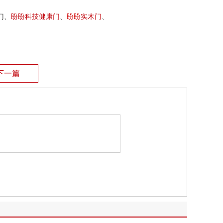
门、
盼盼科技健康门
、
盼盼
实木门
、
下一篇