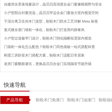
自建房全景落地窗设计，晶贝贝高强度合金门窗兼顾视野与安全
小户型阳台封窗优选，晶贝贝窄边合金门窗放大室内视觉空间
干湿分离卫生间木门选型，盼盼木门防水工艺详解 Meta 标签
复式楼全屋门墙柜一体化，盼盼木门打造简约静奢风
小户型过道极窄门设计，盼盼木门弱化隔断拓宽室内视觉
门墙柜一体化怎么配色？盼盼木门同色墙板一站式搭配科普
刚需三房卧室木门搭配方案，盼盼木门适配日常居家
老房门窗翻新避坑，更换晶贝贝合金门实现隔音节能升级
快速导航
产品导航
盼盼木门免漆门
盼盼木门油漆门
盼盼福