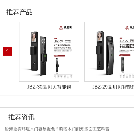
推荐产品
锁具
JBZ-30晶贝贝智能锁
JBZ-29晶贝贝智能
推荐资讯
沿海盐雾环境木门容易褪色？盼盼木门耐潮漆面工艺科普