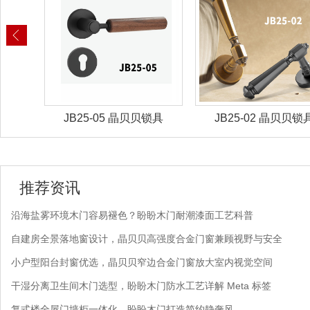
锁具
JB25-02 晶贝贝锁具
JB25-01 晶贝贝锁
推荐资讯
沿海盐雾环境木门容易褪色？盼盼木门耐潮漆面工艺科普
自建房全景落地窗设计，晶贝贝高强度合金门窗兼顾视野与安全
小户型阳台封窗优选，晶贝贝窄边合金门窗放大室内视觉空间
干湿分离卫生间木门选型，盼盼木门防水工艺详解 Meta 标签
复式楼全屋门墙柜一体化，盼盼木门打造简约静奢风