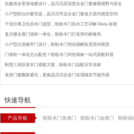
自建房全景落地窗设计，晶贝贝高强度合金门窗兼顾视野与安全
小户型阳台封窗优选，晶贝贝窄边合金门窗放大室内视觉空间
干湿分离卫生间木门选型，盼盼木门防水工艺详解 Meta 标签
复式楼全屋门墙柜一体化，盼盼木门打造简约静奢风
小户型过道极窄门设计，盼盼木门弱化隔断拓宽室内视觉
门墙柜一体化怎么配色？盼盼木门同色墙板一站式搭配科普
刚需三房卧室木门搭配方案，盼盼木门适配日常居家
老房门窗翻新避坑，更换晶贝贝合金门实现隔音节能升级
快速导航
产品导航
盼盼木门免漆门
盼盼木门油漆门
盼盼福