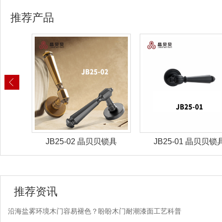
推荐产品
锁具
JB25-02 晶贝贝锁具
JB25-01 晶贝贝锁
推荐资讯
沿海盐雾环境木门容易褪色？盼盼木门耐潮漆面工艺科普