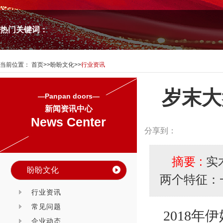
热门关键词：
当前位置：
首页
>>
盼盼文化
>>
行业资讯
岁末大
—Panpan doors—
新闻资讯中心
News Center
分享到：
摘要 :
实
盼盼文化
两个特征：
行业资讯
常见问题
2018
年伊
企业动态