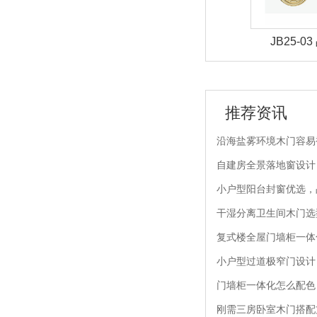
-02 晶贝贝锁具
JB25-01 晶贝贝锁具
JB25-
推荐资讯
沿海盐雾环境木门容易
自建房全景落地窗设计
小户型阳台封窗优选，
干湿分离卫生间木门选型
复式楼全屋门墙柜一体
小户型过道极窄门设计
门墙柜一体化怎么配色
刚需三房卧室木门搭配