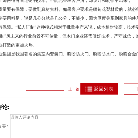
匠师傅得有着过硬的技术。不能光答应客户后，却设计和制作不出来；
质量要有保障，要做到真材实料。如果客户要求是缅甸花梨材质的，就必
定要用料足，说是几公分就是几公分，不能少，因为厚度关系到家具的使
有保障。“私人订制”这种模式相对于批量生产来说，成本相对较高，技术
订制”风未来的行业前景不可估量，但木门企业还需做好技术，严守诚信，
业打造的更加火热。
业集团是我国著名的集室内套装门、盼盼防火门、盼盼防水门、盼盼合金
返回列表
上一篇
论:
内 容：