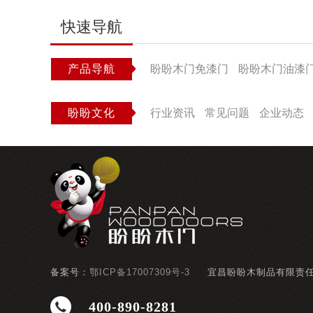
快速导航
产品导航
盼盼木门免漆门
盼盼木门油漆
盼盼文化
行业资讯
常见问题
企业动态
备案号：
鄂ICP备17007309号-3
宜昌盼盼木制品有限责
400-890-8281