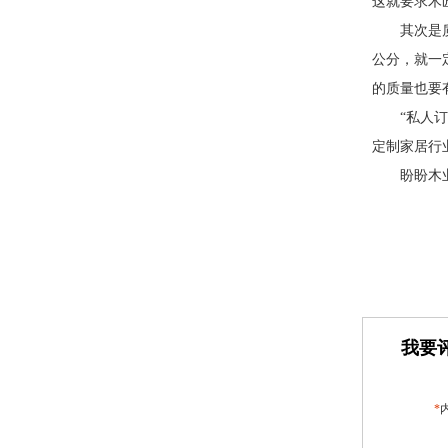
这就要求木
其次是
公分，就一
的质量也要
“私人
定制家居行
盼盼木
我要评
*