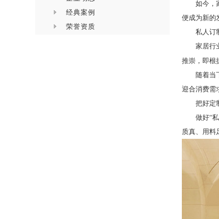
如今，
经典案例
便成为新的
荣誉资质
私人订
家居行
推崇，即根
随着当
迎合消费需
把好定
做好
“
质真、用料