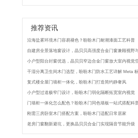
推荐资讯
沿海盐雾环境木门容易褪色？盼盼木门耐潮漆面工艺科普
自建房全景落地窗设计，晶贝贝高强度合金门窗兼顾视野
小户型阳台封窗优选，晶贝贝窄边合金门窗放大室内视觉
干湿分离卫生间木门选型，盼盼木门防水工艺详解 Meta 
复式楼全屋门墙柜一体化，盼盼木门打造简约静奢风
小户型过道极窄门设计，盼盼木门弱化隔断拓宽室内视觉
门墙柜一体化怎么配色？盼盼木门同色墙板一站式搭配科
刚需三房卧室木门搭配方案，盼盼木门适配日常居家
老房门窗翻新避坑，更换晶贝贝合金门实现隔音节能升级