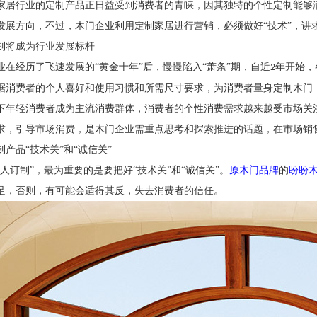
家居行业的定制产品正日益受到消费者的青睐，因其独特的个性定制能够
发展方向，不过，木门企业利用定制家居进行营销，必须做好
“技术”，讲
制将成为行业发展标杆
业在经历了飞速发展的
“黄金十年”后，慢慢陷入“萧条”期，自近
年开始，
2
据消费者的个人喜好和使用习惯和所需尺寸要求，为消费者量身定制木门
下年轻消费者成为主流消费群体，消费者的个性消费需求越来越受市场关
求，引导市场消费，是木门企业需重点思考和探索推进的话题，在市场销
制产品
“技术关”和“诚信关”
私人订制”，最为重要的是要把好“技术关”和“诚信关”。
原木门品牌
的
盼盼
足，否则，有可能会适得其反，失去消费者的信任。