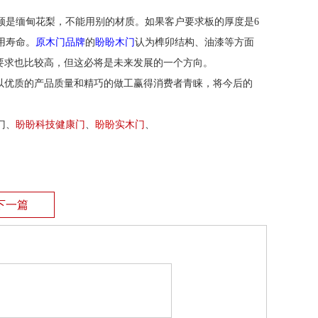
须是缅甸花梨，不能用别的材质。如果客户要求板的厚度是
6
用寿命。
原木门品牌
的
盼盼木门
认为
榫卯结构、油漆等方面
要求也比较高，但这必将是未来发展的一个方向。
以优质的产品质量和精巧的做工赢得消费者青睐，将今后的
门、
盼盼科技健康门
、
盼盼
实木门
、
下一篇