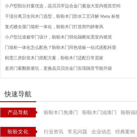
小户型阳台封窗优选，晶贝贝窄边合金门窗放大室内视觉空间
干湿分离卫生间木门选型，盼盼木门防水工艺详解 Meta 标签
复式楼全屋门墙柜一体化，盼盼木门打造简约静奢风
小户型过道极窄门设计，盼盼木门弱化隔断拓宽室内视觉
门墙柜一体化怎么配色？盼盼木门同色墙板一站式搭配科普
刚需三房卧室木门搭配方案，盼盼木门适配日常居家
老房门窗翻新避坑，更换晶贝贝合金门实现隔音节能升级
快速导航
产品导航
盼盼木门免漆门
盼盼木门油漆门
盼盼福
盼盼文化
行业资讯
常见问题
企业动态
经典案例