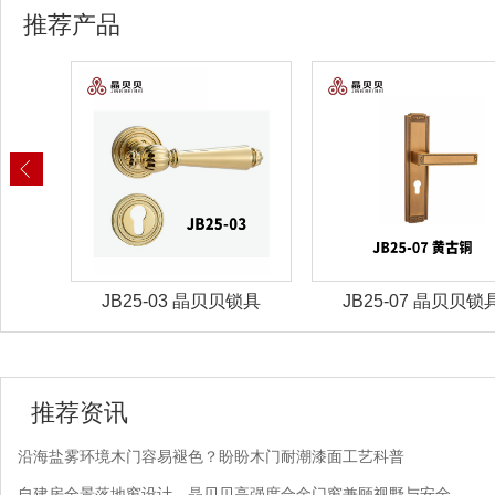
推荐产品
锁具
JB25-03 晶贝贝锁具
JB25-07 晶贝贝锁
推荐资讯
沿海盐雾环境木门容易褪色？盼盼木门耐潮漆面工艺科普
自建房全景落地窗设计，晶贝贝高强度合金门窗兼顾视野与安全