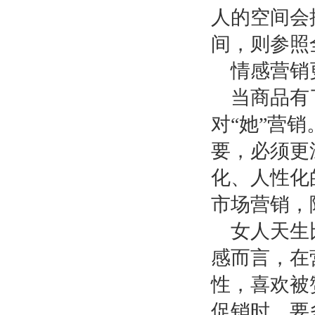
人的空间会
间，则参照
情感营销
当商品有
对“她”营
要，必须更
化、人性化
市场营销，
女人天生
感而言，在
性，喜欢被
促销时，要