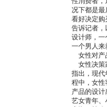
性消费者，
况下都是最
看好决定购
告诉记者，
设计师，一
一个男人来
女性对产
女性决策
指出，现代
程中，女性
产品的设计
艺女青年、