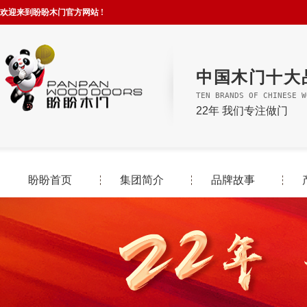
欢迎来到盼盼木门官方网站 !
中国木门十大
TEN BRANDS OF CHINESE W
22年 我们专注做门
盼盼首页
集团简介
品牌故事