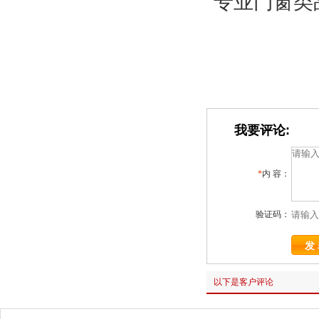
专业门窗类
我要评论:
*
内 容：
验证码：
以下是客户评论