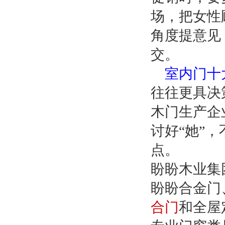
场，把女性
角度提意见
交。
室内门十
往往更具决
木门生产企
讨好
“她”
点。
盼盼木业集
盼盼合金门
合门
和全屋