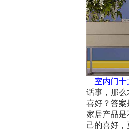
室内门十
话事，那么
喜好？答案
家居产品是
己的喜好，