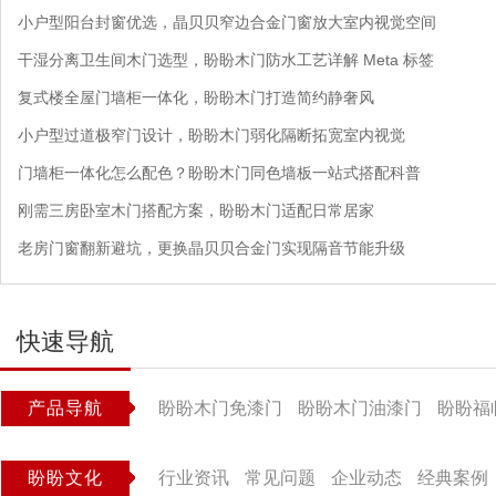
小户型阳台封窗优选，晶贝贝窄边合金门窗放大室内视觉空间
干湿分离卫生间木门选型，盼盼木门防水工艺详解 Meta 标签
复式楼全屋门墙柜一体化，盼盼木门打造简约静奢风
小户型过道极窄门设计，盼盼木门弱化隔断拓宽室内视觉
门墙柜一体化怎么配色？盼盼木门同色墙板一站式搭配科普
刚需三房卧室木门搭配方案，盼盼木门适配日常居家
老房门窗翻新避坑，更换晶贝贝合金门实现隔音节能升级
快速导航
产品导航
盼盼木门免漆门
盼盼木门油漆门
盼盼福
盼盼文化
行业资讯
常见问题
企业动态
经典案例