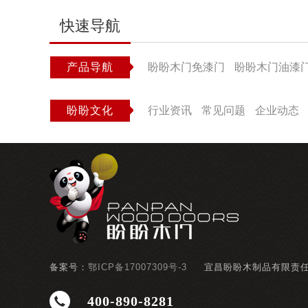
快速导航
产品导航
盼盼木门免漆门
盼盼木门油漆
盼盼文化
行业资讯
常见问题
企业动态
备案号：
鄂ICP备17007309号-3
宜昌盼盼木制品有限责
400-890-8281