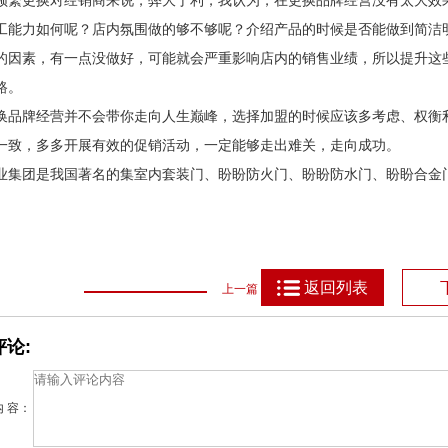
频繁更换对经销商来说，弊大于利，我认为，在更换品牌经营没有太大效
工能力如何呢？店内氛围做的够不够呢？介绍产品的时候是否能做到简洁
的因素，有一点没做好，可能就会严重影响店内的销售业绩，所以提升这
路。
换品牌经营并不会带你走向人生巅峰，选择加盟的时候应该多考虑、权衡
一致，多多开展有效的促销活动，一定能够走出难关，走向成功。
业集团是我国著名的集室内套装门、盼盼防火门、盼盼防水门、盼盼合金
返回列表
上一篇
论:
内 容：