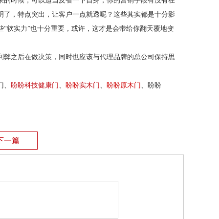
果的时候，可以适当反省一下自身，你的营销手段有没有在
明了，特点突出，让客户一点就透呢？这些其实都是十分影
些
“软实力”也十分重要，或许，这才是会带给你翻天覆地变
利弊之后在做决策，同时也应该与代理品牌的总公司保持思
门、
盼盼科技健康门
、
盼盼
实木门
、
盼盼原木门
、盼盼
下一篇