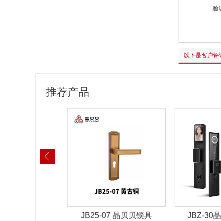
验
以下是客户评
推荐产品
-07 晶贝贝锁具
JBZ-30晶贝贝智能锁
JBZ-2