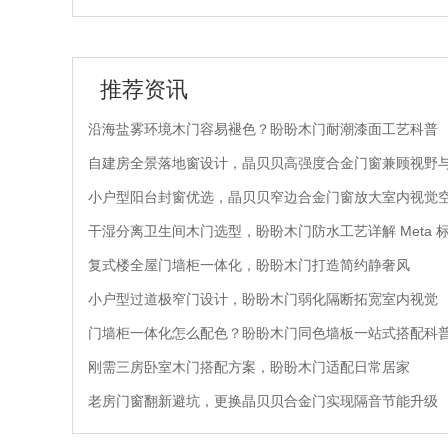
推荐资讯
沿海盐雾环境木门容易褪色？盼盼木门耐潮漆面工艺科普
自建房全景落地窗设计，晶贝贝高强度合金门窗兼顾视野
小户型阳台封窗优选，晶贝贝窄边合金门窗放大室内视觉
干湿分离卫生间木门选型，盼盼木门防水工艺详解 Meta 
复式楼全屋门墙柜一体化，盼盼木门打造简约静奢风
小户型过道极窄门设计，盼盼木门弱化隔断拓宽室内视觉
门墙柜一体化怎么配色？盼盼木门同色墙板一站式搭配科
刚需三房卧室木门搭配方案，盼盼木门适配日常居家
老房门窗翻新避坑，更换晶贝贝合金门实现隔音节能升级