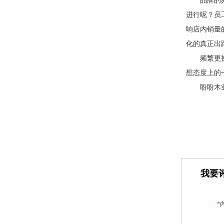
品牌的
进行呢？员
响店内销量
化的真正出
频繁更
想态度上的
盼盼木
我要评
*