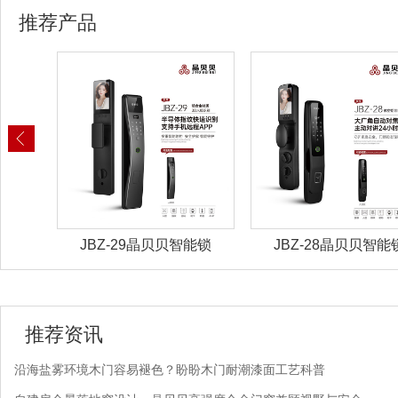
推荐产品
能锁
JBZ-29晶贝贝智能锁
JBZ-28晶贝贝智能
推荐资讯
沿海盐雾环境木门容易褪色？盼盼木门耐潮漆面工艺科普