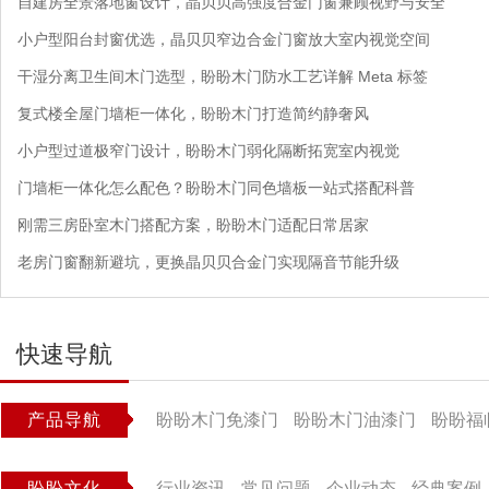
自建房全景落地窗设计，晶贝贝高强度合金门窗兼顾视野与安全
小户型阳台封窗优选，晶贝贝窄边合金门窗放大室内视觉空间
干湿分离卫生间木门选型，盼盼木门防水工艺详解 Meta 标签
复式楼全屋门墙柜一体化，盼盼木门打造简约静奢风
小户型过道极窄门设计，盼盼木门弱化隔断拓宽室内视觉
门墙柜一体化怎么配色？盼盼木门同色墙板一站式搭配科普
刚需三房卧室木门搭配方案，盼盼木门适配日常居家
老房门窗翻新避坑，更换晶贝贝合金门实现隔音节能升级
快速导航
产品导航
盼盼木门免漆门
盼盼木门油漆门
盼盼福
盼盼文化
行业资讯
常见问题
企业动态
经典案例