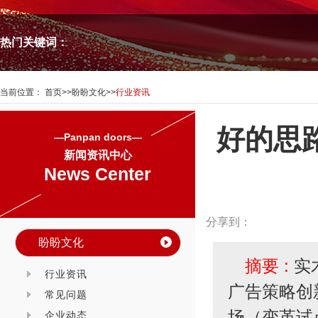
热门关键词：
当前位置：
首页
>>
盼盼文化
>>
行业资讯
好的思
—Panpan doors—
新闻资讯中心
News Center
分享到：
盼盼文化
摘要 :
实
行业资讯
广告策略创
常见问题
场（变革试
企业动态