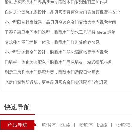
沿海盐雾环境木门容易褪色？盼盼木门耐潮漆面工艺科普
自建房全景落地窗设计，晶贝贝高强度合金门窗兼顾视野与安全
小户型阳台封窗优选，晶贝贝窄边合金门窗放大室内视觉空间
干湿分离卫生间木门选型，盼盼木门防水工艺详解 Meta 标签
复式楼全屋门墙柜一体化，盼盼木门打造简约静奢风
小户型过道极窄门设计，盼盼木门弱化隔断拓宽室内视觉
门墙柜一体化怎么配色？盼盼木门同色墙板一站式搭配科普
刚需三房卧室木门搭配方案，盼盼木门适配日常居家
老房门窗翻新避坑，更换晶贝贝合金门实现隔音节能升级
快速导航
产品导航
盼盼木门免漆门
盼盼木门油漆门
盼盼福