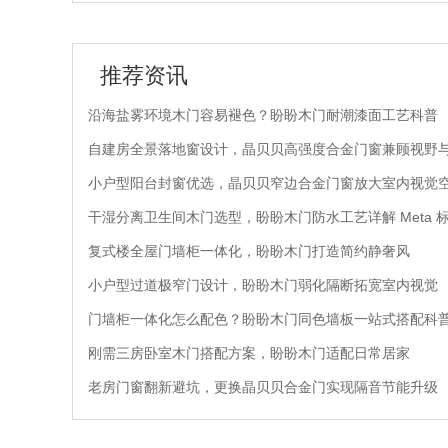
推荐资讯
沿海盐雾环境木门容易褪色？盼盼木门耐潮漆面工艺科普
自建房全景落地窗设计，晶贝贝高强度合金门窗兼顾视野
小户型阳台封窗优选，晶贝贝窄边合金门窗放大室内视觉
干湿分离卫生间木门选型，盼盼木门防水工艺详解 Meta 
复式楼全屋门墙柜一体化，盼盼木门打造简约静奢风
小户型过道极窄门设计，盼盼木门弱化隔断拓宽室内视觉
门墙柜一体化怎么配色？盼盼木门同色墙板一站式搭配科
刚需三房卧室木门搭配方案，盼盼木门适配日常居家
老房门窗翻新避坑，更换晶贝贝合金门实现隔音节能升级