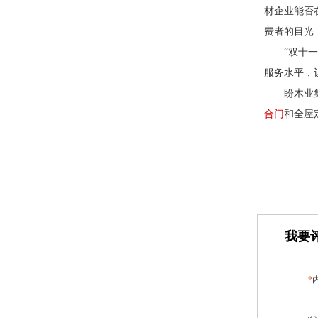
材企业能否
费者的目光
“双十
服务水平，
盼木业
合门
和全屋
我要评
*