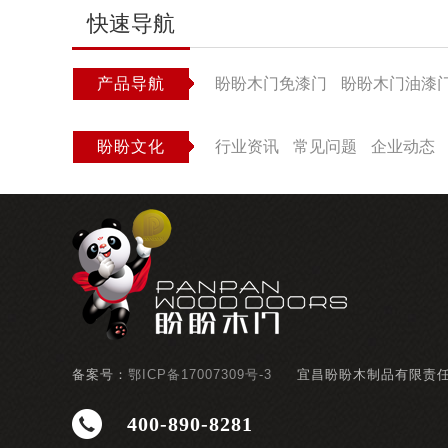
快速导航
产品导航
盼盼木门免漆门
盼盼木门油漆
盼盼文化
行业资讯
常见问题
企业动态
备案号：
鄂ICP备17007309号-3
宜昌盼盼木制品有限责
400-890-8281