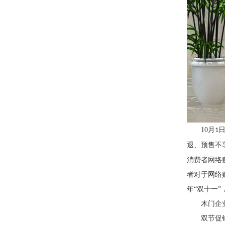
10
月
1
退、预售不
消费者网络
者对于网络
年“双十一
木门企
双节促