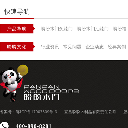
快速导航
产品导航
盼盼木门免漆门
盼盼木门油漆门
盼盼福
盼盼文化
行业资讯
常见问题
企业动态
经典案例
备案号：
鄂ICP备17007309号-3
宜昌盼盼木制品有限责任公司
版
400-890-8281