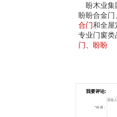
盼木业集
盼盼合金门
合门
和全屋
专业门窗类
门
、
盼盼
我要评论:
*
内 容：