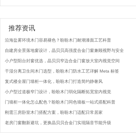
推荐资讯
沿海盐雾环境木门容易褪色？盼盼木门耐潮漆面工艺科普
自建房全景落地窗设计，晶贝贝高强度合金门窗兼顾视野与安全
小户型阳台封窗优选，晶贝贝窄边合金门窗放大室内视觉空间
干湿分离卫生间木门选型，盼盼木门防水工艺详解 Meta 标签
复式楼全屋门墙柜一体化，盼盼木门打造简约静奢风
小户型过道极窄门设计，盼盼木门弱化隔断拓宽室内视觉
门墙柜一体化怎么配色？盼盼木门同色墙板一站式搭配科普
刚需三房卧室木门搭配方案，盼盼木门适配日常居家
老房门窗翻新避坑，更换晶贝贝合金门实现隔音节能升级