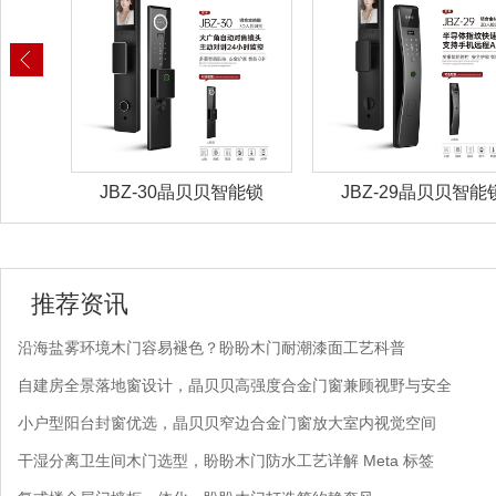
锁具
JBZ-30晶贝贝智能锁
JBZ-29晶贝贝智能
推荐资讯
沿海盐雾环境木门容易褪色？盼盼木门耐潮漆面工艺科普
自建房全景落地窗设计，晶贝贝高强度合金门窗兼顾视野与安全
小户型阳台封窗优选，晶贝贝窄边合金门窗放大室内视觉空间
干湿分离卫生间木门选型，盼盼木门防水工艺详解 Meta 标签