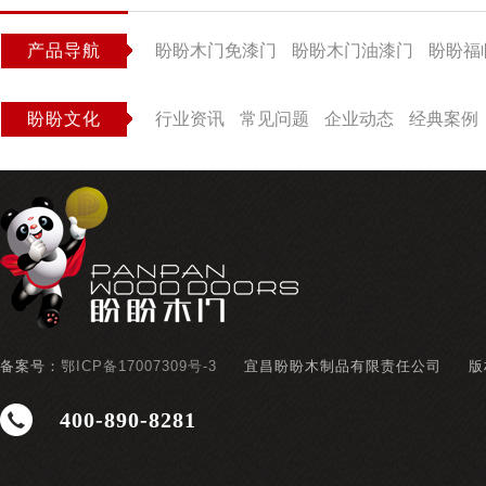
产品导航
盼盼木门免漆门
盼盼木门油漆门
盼盼福
盼盼文化
行业资讯
常见问题
企业动态
经典案例
备案号：
鄂ICP备17007309号-3
宜昌盼盼木制品有限责任公司
版
400-890-8281