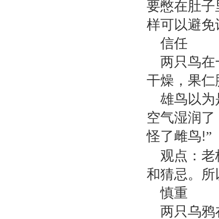
要憋在肚子
样可以避免
信任
两只鸟在
干燥，果仁
雄鸟以为
空气湿润了
怪了雌鸟
”
!
观点：老
和猜忌。所
慎重
两只乌鸦