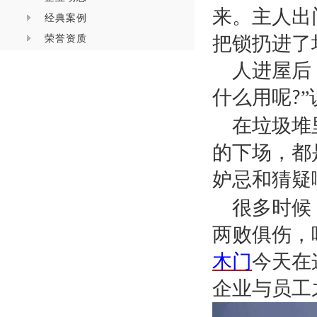
来。主人出
经典案例
荣誉资质
把锁扔进了
人进屋后
什么用呢
?
在垃圾堆
的下场，都
妒忌和猜疑
很多时候
两败俱伤，
木门
今天在
企业与员工