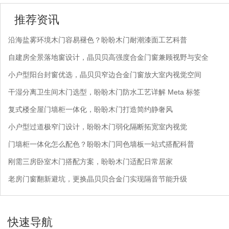
推荐资讯
沿海盐雾环境木门容易褪色？盼盼木门耐潮漆面工艺科普
自建房全景落地窗设计，晶贝贝高强度合金门窗兼顾视野与安全
小户型阳台封窗优选，晶贝贝窄边合金门窗放大室内视觉空间
干湿分离卫生间木门选型，盼盼木门防水工艺详解 Meta 标签
复式楼全屋门墙柜一体化，盼盼木门打造简约静奢风
小户型过道极窄门设计，盼盼木门弱化隔断拓宽室内视觉
门墙柜一体化怎么配色？盼盼木门同色墙板一站式搭配科普
刚需三房卧室木门搭配方案，盼盼木门适配日常居家
老房门窗翻新避坑，更换晶贝贝合金门实现隔音节能升级
快速导航