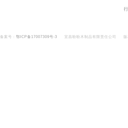
盼盼文化
备案号：
鄂ICP备17007309号-3
宜昌盼盼木制品有限责任公司
版
400-890-8281