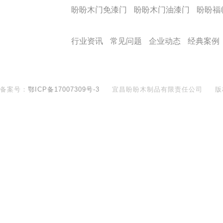
产品导航
盼盼木门免漆门
盼盼木门油漆门
盼盼福
盼盼文化
行业资讯
常见问题
企业动态
经典案例
备案号：
鄂ICP备17007309号-3
宜昌盼盼木制品有限责任公司
版
400-890-8281