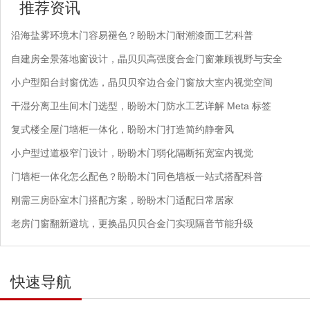
推荐资讯
沿海盐雾环境木门容易褪色？盼盼木门耐潮漆面工艺科普
自建房全景落地窗设计，晶贝贝高强度合金门窗兼顾视野与安全
小户型阳台封窗优选，晶贝贝窄边合金门窗放大室内视觉空间
干湿分离卫生间木门选型，盼盼木门防水工艺详解 Meta 标签
复式楼全屋门墙柜一体化，盼盼木门打造简约静奢风
小户型过道极窄门设计，盼盼木门弱化隔断拓宽室内视觉
门墙柜一体化怎么配色？盼盼木门同色墙板一站式搭配科普
刚需三房卧室木门搭配方案，盼盼木门适配日常居家
老房门窗翻新避坑，更换晶贝贝合金门实现隔音节能升级
快速导航