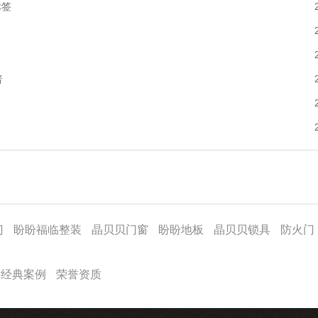
标签
普
门
盼盼福临整装
晶贝贝门窗
盼盼地板
晶贝贝锁具
防火门
经典案例
荣誉资质