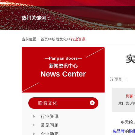
热门关键词：
当前位置：
首页
>>
盼盼文化
>>
行业资讯
实
—Panpan doors—
新闻资讯中心
News Center
分享到：
摘要 
盼盼文化
木门告诉
行业资讯
冬天给
常见问题
名品牌
的
盼
企业动态