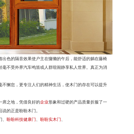
借出色的隔音效果使户主在慵懒的午后，能舒适的躺在藤椅
丝毫不受外界汽车鸣笛或人群喧闹静享私人世界。真正为消
毫不懈怠，更专注人们的精神生活，使木门的存在可以提升
一席之地，凭借良好的
企业
形象和过硬的产品质量折服了一
品说的正是盼盼木门。
门、
盼盼科技健康门
、
盼盼
实木门
、