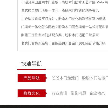
干湿分离卫生间木门选型，盼盼木门防水工艺详解 Meta 
复式楼全屋门墙柜一体化，盼盼木门打造简约静奢风
小户型过道极窄门设计，盼盼木门弱化隔断拓宽室内视觉
门墙柜一体化怎么配色？盼盼木门同色墙板一站式搭配科
刚需三房卧室木门搭配方案，盼盼木门适配日常居家
老房门窗翻新避坑，更换晶贝贝合金门实现隔音节能升级
快速导航
产品导航
盼盼木门免漆门
盼盼木门油漆
盼盼文化
行业资讯
常见问题
企业动态