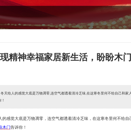
现精神幸福家居新生活，盼盼木门
:
冬天给人的感觉大底是万物凋零,连空气都透着清冷乏味,在这寒冬里何不给自己和家
你！
人的感觉大底是万物凋零，连空气都透着清冷乏味，在这寒冬里何不给自
盼木门
告诉你！