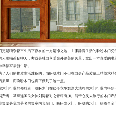
门更是嘈杂都市生活下存在的一方清净之地。主张静音生活的盼盼木门凭
的人喝喝茶聊聊天，亦或是独自享受窗外绝美的风景，拿出一本喜爱的书
神幸福家居新生活。
为了人们的物质生活准备的，而盼盼木门不但在自身产品质量上精益求精
活质量，而盼盼木门也真正做到了这一点。
端木门行业的领航者，盼盼木门在如今竞争激烈大洗牌的木门行业内得到
消费者，甚至连国民女神刘涛都对之青睐有加。能带心灵去旅行的木门产
业集团是我国著名的集室内套装门、盼盼防火门、盼盼防水门、盼盼合金