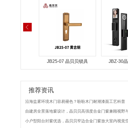
-03 晶贝贝锁具
JB25-07 晶贝贝锁具
JBZ-3
推荐资讯
沿海盐雾环境木门容易褪色？盼盼木门耐潮漆面工艺科普
自建房全景落地窗设计，晶贝贝高强度合金门窗兼顾视野
小户型阳台封窗优选，晶贝贝窄边合金门窗放大室内视觉