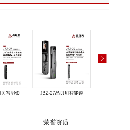
晶贝贝智能锁
JBZ-22晶贝贝智能锁
JBZ-21晶
荣誉资质