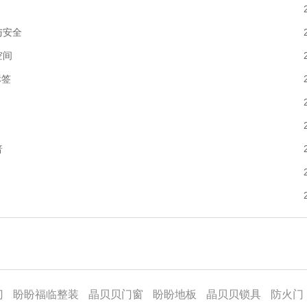
与安全
空间
标签
普
门
盼盼福临整装
晶贝贝门窗
盼盼地板
晶贝贝锁具
防火门