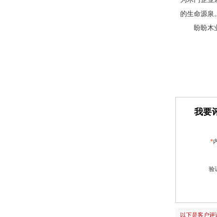
的生命源泉
盼盼木
我要评
*
验
以下是客户评