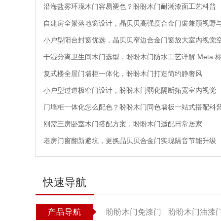
沿海盐雾环境木门容易褪色？盼盼木门耐潮漆面工艺科普
自建房全景落地窗设计，晶贝贝高强度合金门窗兼顾视野
小户型阳台封窗优选，晶贝贝窄边合金门窗放大室内视觉
干湿分离卫生间木门选型，盼盼木门防水工艺详解 Meta 
复式楼全屋门墙柜一体化，盼盼木门打造简约静奢风
小户型过道极窄门设计，盼盼木门弱化隔断拓宽室内视觉
门墙柜一体化怎么配色？盼盼木门同色墙板一站式搭配科
刚需三房卧室木门搭配方案，盼盼木门适配日常居家
老房门窗翻新避坑，更换晶贝贝合金门实现隔音节能升级
快速导航
产品导航
盼盼木门免漆门
盼盼木门油漆