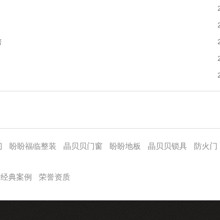
普
门
盼盼福临整装
晶贝贝门窗
盼盼地板
晶贝贝锁具
防火门
经典案例
荣誉资质