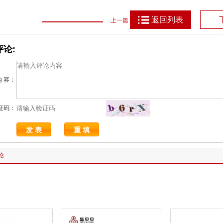
返回列表
上一篇
论:
内 容：
证码：
论