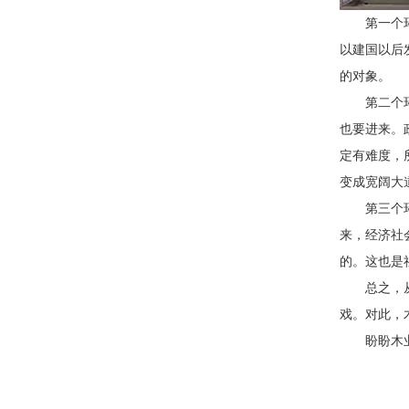
第一个
以建国以后
的对象。
第二个
也要进来。
定有难度，
变成宽阔大
第三个
来，经济社
的。这也是
总之，
戏。对此，
盼盼木