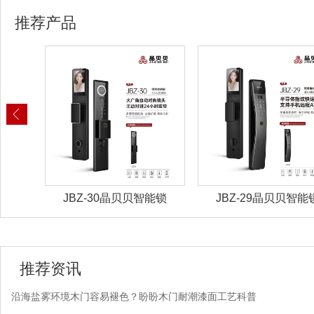
推荐产品
锁具
JBZ-30晶贝贝智能锁
JBZ-29晶贝贝智能
推荐资讯
沿海盐雾环境木门容易褪色？盼盼木门耐潮漆面工艺科普