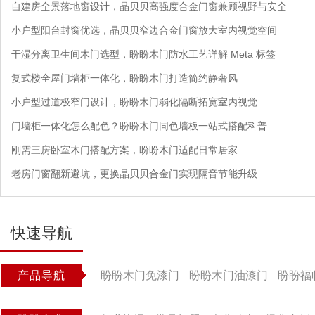
自建房全景落地窗设计，晶贝贝高强度合金门窗兼顾视野与安全
小户型阳台封窗优选，晶贝贝窄边合金门窗放大室内视觉空间
干湿分离卫生间木门选型，盼盼木门防水工艺详解 Meta 标签
复式楼全屋门墙柜一体化，盼盼木门打造简约静奢风
小户型过道极窄门设计，盼盼木门弱化隔断拓宽室内视觉
门墙柜一体化怎么配色？盼盼木门同色墙板一站式搭配科普
刚需三房卧室木门搭配方案，盼盼木门适配日常居家
老房门窗翻新避坑，更换晶贝贝合金门实现隔音节能升级
快速导航
产品导航
盼盼木门免漆门
盼盼木门油漆门
盼盼福