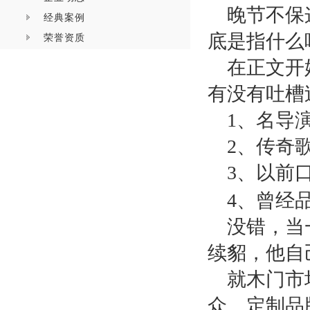
晚节不保
经典案例
底是指什么
荣誉资质
在正文开
有没有吐槽
1
、名导
2
、传奇
3
、以前
4
、曾经
没错，当
续貂，他自
就木门市
众、定制品