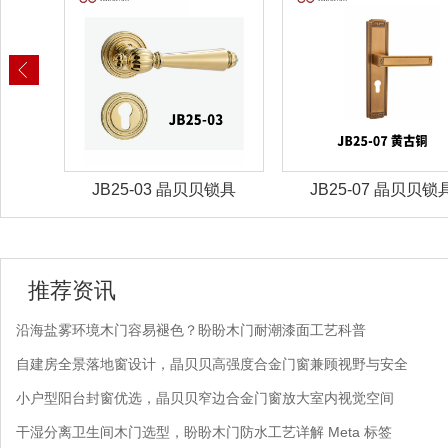
锁具
JB25-07 晶贝贝锁具
JBZ-30晶贝贝智能
推荐资讯
沿海盐雾环境木门容易褪色？盼盼木门耐潮漆面工艺科普
自建房全景落地窗设计，晶贝贝高强度合金门窗兼顾视野与安全
小户型阳台封窗优选，晶贝贝窄边合金门窗放大室内视觉空间
干湿分离卫生间木门选型，盼盼木门防水工艺详解 Meta 标签