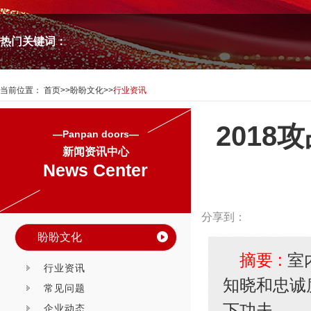
热门关键词：
当前位置：
首页
>>
盼盼文化
>>
行业资讯
2018
—Panpan doors—
新闻资讯中心
News Center
分享到：
盼盼文化
摘要 :
室
行业资讯
知晓和忠诚度
常见问题
下功夫。
企业动态