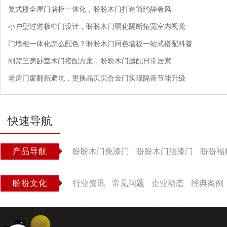
复式楼全屋门墙柜一体化，盼盼木门打造简约静奢风
小户型过道极窄门设计，盼盼木门弱化隔断拓宽室内视觉
门墙柜一体化怎么配色？盼盼木门同色墙板一站式搭配科普
刚需三房卧室木门搭配方案，盼盼木门适配日常居家
老房门窗翻新避坑，更换晶贝贝合金门实现隔音节能升级
快速导航
产品导航
盼盼木门免漆门
盼盼木门油漆门
盼盼福
盼盼文化
行业资讯
常见问题
企业动态
经典案例