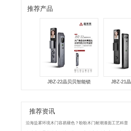
推荐产品
27晶贝贝智能锁
JBZ-22晶贝贝智能锁
JBZ-2
推荐资讯
沿海盐雾环境木门容易褪色？盼盼木门耐潮漆面工艺科普