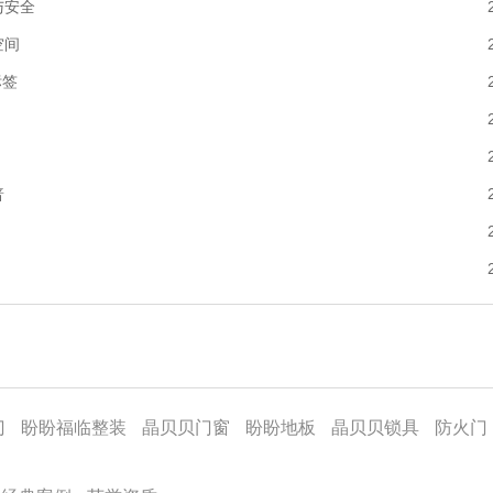
与安全
空间
标签
普
门
盼盼福临整装
晶贝贝门窗
盼盼地板
晶贝贝锁具
防火门