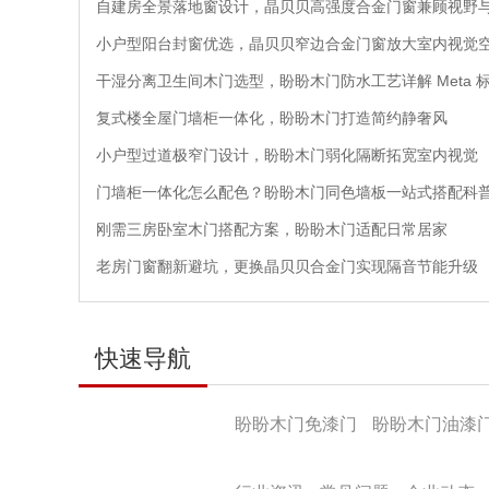
自建房全景落地窗设计，晶贝贝高强度合金门窗兼顾视野
小户型阳台封窗优选，晶贝贝窄边合金门窗放大室内视觉
干湿分离卫生间木门选型，盼盼木门防水工艺详解 Meta 
复式楼全屋门墙柜一体化，盼盼木门打造简约静奢风
小户型过道极窄门设计，盼盼木门弱化隔断拓宽室内视觉
门墙柜一体化怎么配色？盼盼木门同色墙板一站式搭配科
刚需三房卧室木门搭配方案，盼盼木门适配日常居家
老房门窗翻新避坑，更换晶贝贝合金门实现隔音节能升级
快速导航
产品导航
盼盼木门免漆门
盼盼木门油漆