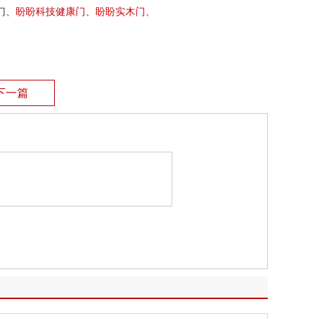
门、
盼盼科技健康门
、
盼盼
实木门
、
下一篇