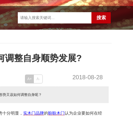
何调整自身顺势发展?
2018-08-28
A+
A-
此形势又该如何调整自身呢？
势十分明显，
实木门品牌
的
盼盼木门
认为
企业要如何在经