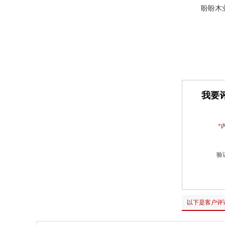
盼盼木
我要评
*
验
以下是客户评