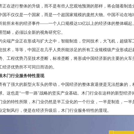
济正在进行整体的升级，而不是有些人悲观地预测的那样，将会随着制造
中国不仅仅是一个国家，而是一个超国家规模的庞然大物。中国不论在地
所前所未有的经济事件
——一个人口规模达
亿以上的经济体的整体崛起
13
用范畴，必须以全新的视角研究它。
的尖端产业正在形成与扩大之中，智能制造，空间技术，大飞机，超级军
息技术，等等，中国正在几乎人类所能涉足的所有工业规模级产业形成赶
势、工程优势乃至技术垄断，标准垄断，将形成中国经济新的主要的火车
工经济优势所不可同日而语的。
级木门行业服务特性显现
济有了强大的新型火车头的带动，中国经济的整体衰退便是无法想象的，
球。这也是
“一带一路”战略的坚实产业基础。木门行业在这样的新型经济
门业的特性所限，木门业仍然是半工业化的一个行业，一半是制造，一半
业定制风行，便是在经济升级后，木门行业服务特性的显现。