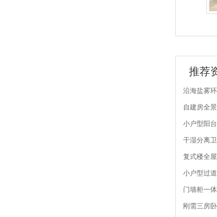
JB25-06 晶贝贝锁具
JB25-05 晶贝贝锁具
推荐
沿海盐雾环
自建房全景
小户型阳台
干湿分离卫
复式楼全屋
小户型过道
门墙柜一体
刚需三房卧