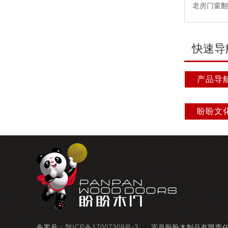
老房门窗翻
快速导
产品导
盼盼文
备案号：
鄂ICP备17007309号-3
宜昌盼盼木制品有限责