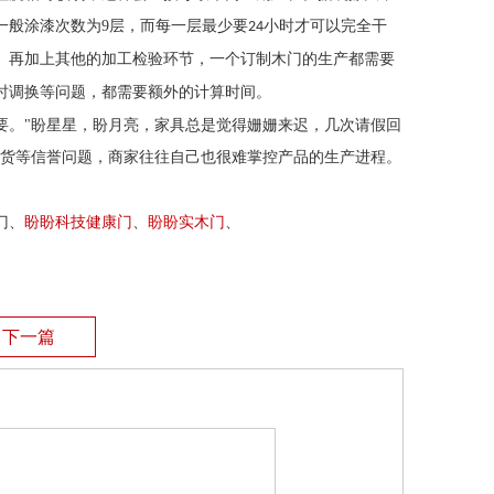
一般涂漆次数为
9
层，而每一层最少要
小时才可以完全干
24
。再加上其他的加工检验环节，一个订制木门的生产都需要
时调换等问题，都需要额外的计算时间。
要。
"
盼星星，盼月亮，家具总是觉得姗姗来迟，几次请假回
货等信誉问题，商家往往自己也很难掌控产品的生产进程。
门、
盼盼科技健康门
、
盼盼
实木门
、
下一篇