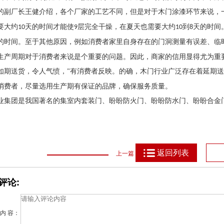
的副厂长王健介绍，各个厂家的工艺不同，但是对于木门涂漆环节来说，
要大约
天的时间才能使
层完全干燥，在夏天也需要大约
到
天的时间
10
9
10
8
的时间。至于其他原因，例如消费者家里自身存在的门洞测量有误差、临
生产周期对于消费者来说是个重要的问题。因此，商家的信用显得尤为重
如期送货，令人气愤，
有消费者反映。的确，木门行业广泛存在着延期送
"
消费者，尽量选用生产期有保证的品牌，确保服务质量。
业集团是我国著名的集室内套装门、盼盼防火门、盼盼防水门、盼盼合金
返回列表
上一篇
评论:
内 容：