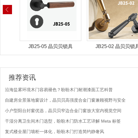
锁具
JB25-02 晶贝贝锁具
JB25-01 晶贝贝锁
推荐资讯
沿海盐雾环境木门容易褪色？盼盼木门耐潮漆面工艺科普
自建房全景落地窗设计，晶贝贝高强度合金门窗兼顾视野与安全
小户型阳台封窗优选，晶贝贝窄边合金门窗放大室内视觉空间
干湿分离卫生间木门选型，盼盼木门防水工艺详解 Meta 标签
复式楼全屋门墙柜一体化，盼盼木门打造简约静奢风