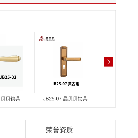
 晶贝贝锁具
JBZ-30晶贝贝智能锁
JBZ-29晶
荣誉资质