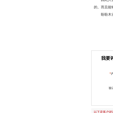
的。而且能
盼盼木
我要评
*
验
以下是客户评