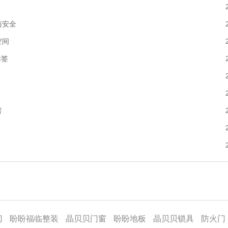
与安全
空间
标签
普
门
盼盼福临整装
晶贝贝门窗
盼盼地板
晶贝贝锁具
防火门