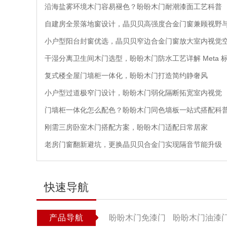
沿海盐雾环境木门容易褪色？盼盼木门耐潮漆面工艺科普
自建房全景落地窗设计，晶贝贝高强度合金门窗兼顾视野
小户型阳台封窗优选，晶贝贝窄边合金门窗放大室内视觉
干湿分离卫生间木门选型，盼盼木门防水工艺详解 Meta 
复式楼全屋门墙柜一体化，盼盼木门打造简约静奢风
小户型过道极窄门设计，盼盼木门弱化隔断拓宽室内视觉
门墙柜一体化怎么配色？盼盼木门同色墙板一站式搭配科
刚需三房卧室木门搭配方案，盼盼木门适配日常居家
老房门窗翻新避坑，更换晶贝贝合金门实现隔音节能升级
快速导航
产品导航
盼盼木门免漆门
盼盼木门油漆