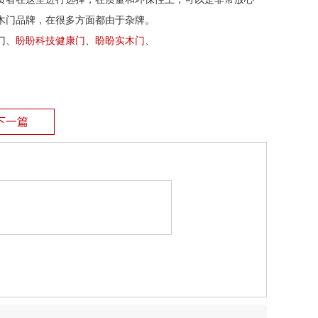
木门品牌，在很多方面都由于杂牌。
门、
盼盼科技健康门
、
盼盼
实木门
、
下一篇