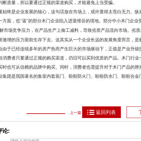
判断质量，所以要通过正规的渠道购买，才能避免上当受骗。
量始终是企业发展的核心，这句话放在市场上，或许显得太苍白无力。纵
一方面，也
“逼”的部分木门企业陷入进退维谷的境地。部分中小木门企业
解市场竞争压力，在产品生产上偷工减料，导致劣质产品流向市场。劣质
断激增的压力面前生存下去。这其实从一个企业长远的发展角度而言，是
业由于已经连续多年的房产热而产生巨大的市场驱动下，正值是产业升级
但消费者只要通过正规的购买渠道，仍旧可以买到优质的产品。木门行业
买时也可从信赖的品牌中购买。同时，消费者也需提升对于木门产品的辨
业集团是我国著名的集室内套装门、盼盼防火门、盼盼防水门、盼盼合金
返回列表
上一篇
论: