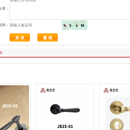
内 容：
证码：
论