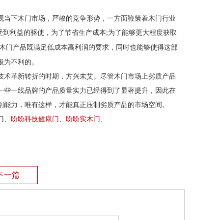
观当下木门市场，严峻的竞争形势，一方面鞭策着木门行业
受到利益的驱使，为了节省生产成本
为了能够更大程度获取
;
木门产品既满足低成本高利润的要求，同时也能够使得这部
极为不利的。
技术革新转折的时期，方兴未艾。尽管木门市场上劣质产品
一些一线品牌的产品质量实力已经得到了显著提升，因此在
别能力，唯有这样，才能真正压制劣质产品的市场空间。
门、
盼盼科技健康门
、
盼盼
实木门
、
下一篇