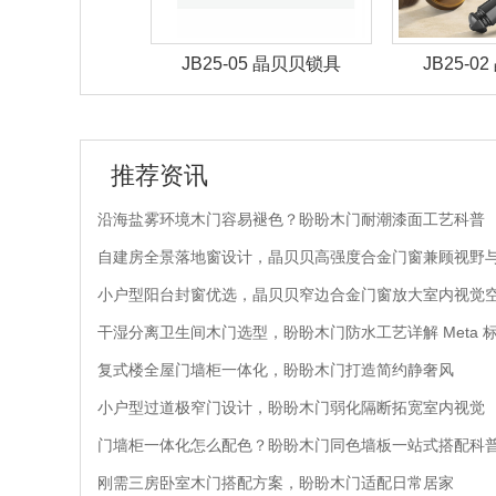
-05 晶贝贝锁具
JB25-02 晶贝贝锁具
JB25-
推荐资讯
沿海盐雾环境木门容易褪色？盼盼木门耐潮漆面工艺科普
自建房全景落地窗设计，晶贝贝高强度合金门窗兼顾视野
小户型阳台封窗优选，晶贝贝窄边合金门窗放大室内视觉
干湿分离卫生间木门选型，盼盼木门防水工艺详解 Meta 
复式楼全屋门墙柜一体化，盼盼木门打造简约静奢风
小户型过道极窄门设计，盼盼木门弱化隔断拓宽室内视觉
门墙柜一体化怎么配色？盼盼木门同色墙板一站式搭配科
刚需三房卧室木门搭配方案，盼盼木门适配日常居家